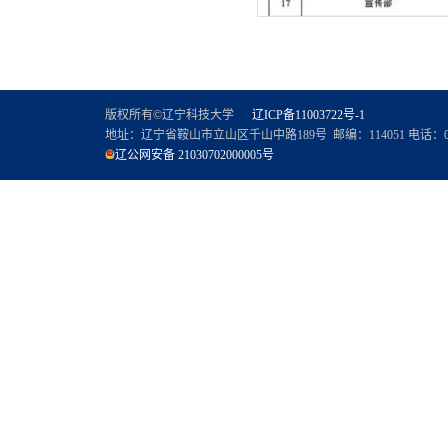
版权所有©辽宁科技大学
辽ICP备11003722号-1
地址：辽宁省鞍山市立山区千山中路189号 邮编：114051
电话：04
辽公网安备 21030702000005号