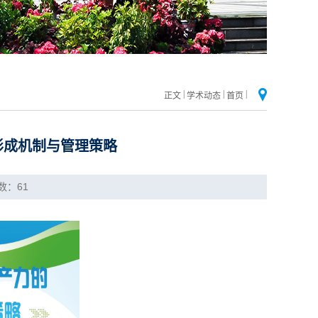
|
|
|
正文
学术动态
首页
形成机制与管理策略
数：
61