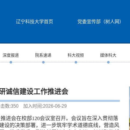
辽宁科技大学首页
党委宣传部（树人网）
深度报道
院系速递
科大视频
媒体科大
研诚信建设工作推进会
击数:
350
加入时间:2026-06-29
设推进会在校部120会议室召开。会议旨在深入贯彻落
建设的决策部署，进一步筑牢学术道德底线，营造风