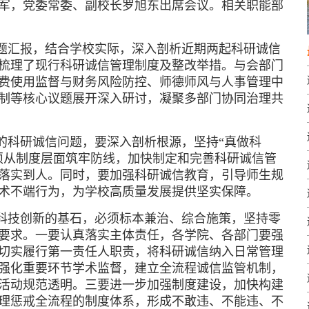
军，党委常委、副校长罗旭东出席会议。相关职能部
题汇报，结合学校实际，深入剖析近期两起科研诚信
梳理了现行科研诚信管理制度及整改举措。与会部门
费使用监督与财务风险防控、师德师风与人事管理中
制等核心议题展开深入研讨，凝聚多部门协同治理共
的科研诚信问题，要深入剖析根源，坚持“真做科
须从制度层面筑牢防线，加快制定和完善科研诚信管
落实到人。同时，要加强科研诚信教育，引导师生规
术不端行为，为学校高质量发展提供坚实保障。
科技创新的基石，必须标本兼治、综合施策，坚持零
要求。一要认真落实主体责任，各学院、各部门要强
切实履行第一责任人职责，将科研诚信纳入日常管理
强化重要环节学术监督，建立全流程诚信监管机制，
活动规范透明。三要进一步加强制度建设，加快构建
理惩戒全流程的制度体系，形成不敢违、不能违、不