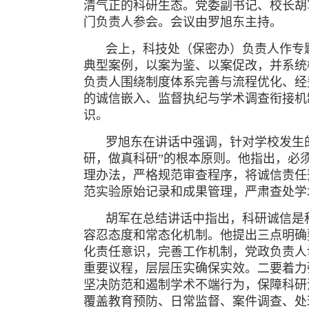
清气正的科研生态。党委副书记、校长胡
门负责人参会。会议由罗旭东主持。
会上，科技处（保密办）负责人作专
典型案例，以案为鉴、以案促改，并系统
负责人围绕制度体系完善与流程优化、经
的诚信嵌入、监督执纪与学术调查衔接机
识。
罗旭东在讲话中强调，针对学校发生
研，做真科研”的根本原则。他指出，必
理办法，严格规范审查程序，将诚信责任
范实验原始记录和成果管理，严肃查处学
胡军在总结讲话中指出，科研诚信是
容忍态度和常态化机制。他提出三点明确
化责任意识，完善工作机制，党政负责人
重要议程，层层压实确保实效。二要着力
坚决防范和遏制学术不端行为，保障科研
覆盖教育预防、日常监督、案件调查、处