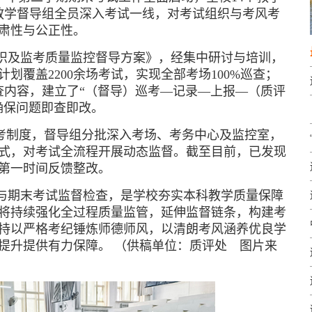
科教学督导组全员深入考试一线，对考试组织与考风考
肃性与公正性。
织及监考质量监控督导方案》，经集中研讨与培训，
划覆盖2200余场考试，实现全部考场100%巡查；
查内容，建立了“（督导）巡考—记录—上报—（质评
确保问题即查即改。
巡考制度，督导组分批深入考场、考务中心及监控室，
式，对考试全流程开展动态监督。截至目前，已发现
均第一时间反馈整改。
与期末考试监督检查，是学校夯实本科教学质量保障
将持续强化全过程质量监管，延伸监督链条，构建考
持以严格考纪锤炼师德师风，以清朗考风涵养优良学
步提升提供有力保障。
（供稿单位：质评处 图片来