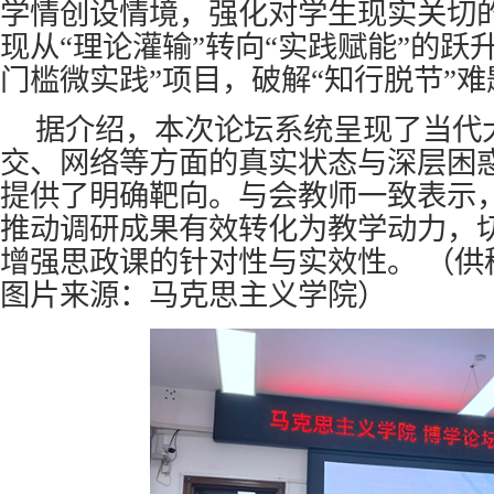
学情创设情境，强化对学生现实关切
现从“理论灌输”转向“实践赋能”的跃
门槛微实践”项目，破解“知行脱节”难
据介绍，本次论坛系统呈现了当代
交、网络等方面的真实状态与深层困惑
提供了明确靶向。与会教师一致表示
推动调研成果有效转化为教学动力，
增强思政课的针对性与实效性。
（供
图片来源：马克思主义学院）