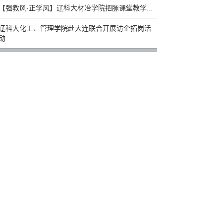
【强教风·正学风】辽科大材冶学院把脉课堂教学...
辽科大化工、管理学院赴大连联合开展访企拓岗活
动