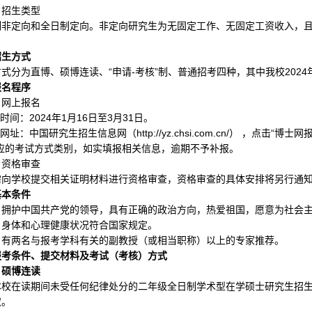
）招生类型
制非定向和全日制定向。非定向研究生为无固定工作、无固定工资收入，
。
招生方式
方式分为直博、硕博连读、“申请
-
考核”制、普通招考四种，其中我校
2024
报名程序
）网上报名
名时间：
2024
年
1
月
16
日至
3
月
31
日。
名网址：中国研究生招生信息网（
http://yz.chsi.com.cn/
） ，点击“博士网
相应的考试方式类别，如实填报相关信息，逾期不予补报。
）资格审查
需向学校提交相关证明材料进行资格审查，资格审查的具体安排将另行通
基本条件
）拥护中国共产党的领导，具有正确的政治方向，热爱祖国，愿意为社会
）身体和心理健康状况符合国家规定。
）有两名与报考学科有关的副教授（或相当职称）以上的专家推荐。
报考条件、提交材料及考试（考核）方式
）硕博连读
本校在读期间未受任何纪律处分的二年级全日制学术型在学硕士研究生招
取。