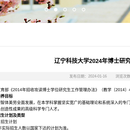
1
2
3
4
5
辽宁科技大学2024年博士研
发布日期：2024-01-16
浏览次
教育部《
2014
年招收攻读博士学位研究生工作管理办法》（教学〔
2014
〕
培养目标
德智体美劳全面发展，在本学科掌握坚实宽广的基础理论和系统深入的专
出创造性成果的高级科学专门人才。
招生计划及类型
）招生计划
年实际招生人数以国家下达的计划为准。