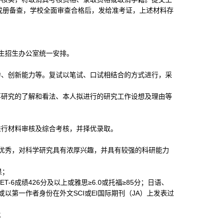
成册备查，学校全面审查合格后，发给准考证，上述材料存
生招生办公室统一安排。
力、创新能力等。复试以笔试、口试相结合的方式进行，采
事研究的了解和看法、本人拟进行的研究工作设想及理由等
进行材料审核及综合考核，并择优录取。
优秀，对科学研究具有浓厚兴趣，并具有较强的科研能力
果；
ET-6
成绩
426
分及以上或雅思≥
6.0
或托福≥
85
分；日语、
或以第一作者身份在外文
SCI
或
EI
国际期刊（
JA
）上发表过
；