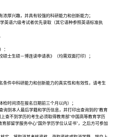
有浓厚兴趣，并具有较强的科研能力和创新能力；
大学英语六级考试者优先录取（其它语种参照英语标准执
。
）：
校硕士生硕－博连读申请表》（均需双面打印）；
名条件中科研能力和创新能力的真实性和有效性，请考生
体检时间须在报名日期前三个月以内）；
查询到本人最后学籍和学历信息，并打印出查询到的“教育
网上查不到学历的考生必须取得教育部“中国高等教育学历
教育部留学服务中心“国外学历学位认证书”，之后方可参加
并核实，将取消其考核资格、录取资格或取消学籍。提交上