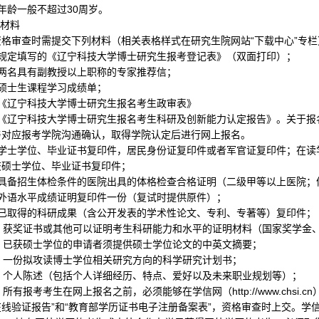
年龄一般不超过
30
周岁。
交材料
资格审查时需提交下列材料（相关表格样式在研究生院网站“下载中心”专栏
规定填写的《辽宁科技大学博士研究生报考登记表》（双面打印）；
两名具有副教授以上职称的专家推荐信；
硕士生课程学习成绩单；
《
辽宁科技大学博士研究生报名考生政审表
》
《辽宁科技大学博士研究生报名考生科研及创新能力认定报告》。关于报
与对应报考学院沟通确认，取得学院认定后进行网上报名。
学士学位、毕业证书复印件，居民身份证复印件或者军官证复印件；在读
交硕士学位、毕业证书复印件；
具备招生体检条件的医院出具的体格检查合格证明（二级甲等以上医院；
外语水平成绩证明复印件一份（复试时提供原件）；
已取得的科研成果（含公开发表的学术性论文、专利、专著等）复印件；
）获奖证书或其他可以证明考生科研能力和水平的证明材料（国家奖学金
）已获硕士学位的申请者须提供硕士学位论文的中英文摘要；
）一份拟攻读博士学位相关研究方向的科学研究计划书；
）个人陈述（包括个人详细经历、特点、爱好以及未来职业规划等）；
）所有报考考生在网上报名之前，必须能够在学信网（
http://www.chsi.cn
线验证报告”和“教育部学历证书电子注册备案表”，资格审查时上交。学