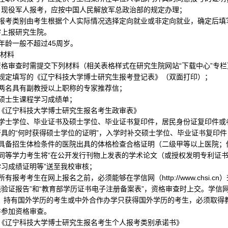
；现役军人报考，应按中国人民解放军总政治部的规定办理；
报考类别由考生根据个人实际情况选择定向就业或非定向就业，确定后填
字上报研究生院。
年龄一般不超过
45
周岁。
交材料
资格审查时需提交下列材料（相关表格样式在研究生院网站“下载中心”专栏
规定填写的《辽宁科技大学博士研究生报考登记表》（双面打印）；
两名具有副教授以上职称的专家推荐信；
硕士生课程学习成绩单；
《
辽宁科技大学博士研究生报名考生政审表
》
学士学位、毕业证书及硕士学位、毕业证书复印件，居民身份证复印件或
开具的“何时获得硕士学位的证明”，入学时补交硕士学位、毕业证书复印件
具备招生体检条件的医院出具的体格检查合格证明（二级甲等以上医院；
同等学力考生将“在公开发行刊物上发表的学术论文（或授权发明专利证
习成绩证明等”送至我校审核；
所有报考考生在网上报名之前，必须能够在学信网（
http://www.chsi.cn
）
验证报告”和“教育部学历证书电子注册备案表”，资格审查时上交。学信
”，持有国外学历的考生或中外合作办学只获得国外学历的考生，必须取得
并参加资格审查。
《辽宁科技大学博士研究生报名考生个人报考类别承诺书》