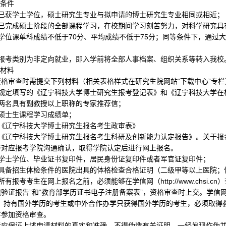
考条件
已获学士学位，硕士研究生专业与拟申请的博士研究生专业相同或相近；
已完成硕士阶段的全部课程学习，在校期间学习刻苦努力，对科学研究具
学位课单科成绩不低于
70
分、平均成绩不低于
75
分；同等条件下，通过
报考类别为非定向就业，即入学前将全部人事档案、组织关系等转入我校
交材料
资格审查时需提交下列材料（相关表格样式在研究生院网站“下载中心”专栏
规定填写的《辽宁科技大学博士研究生报考登记表》和《辽宁科技大学在
两名具有副教授以上职称的专家推荐信；
硕士生课程学习成绩单；
《辽宁科技大学博士研究生报名考生政审表》
）《辽宁科技大学博士研究生报名考生科研及创新能力认定报告》。关于报
与对应报考学院沟通确认，取得学院认定后进行网上报名。
学士学位、毕业证书复印件，居民身份证复印件或者军官证复印件；
具备招生体检条件的医院出具的体格检查合格证明（二级甲等以上医院；
所有报考考生在网上报名之前，必须能够在学信网（
http://www.chsi.cn
）
验证报告”和“教育部学历证书电子注册备案表”，资格审查时上交。学信
”，持有国外学历的考生或中外合作办学只获得国外学历的考生，必须取得
并参加资格审查。
者应保证上述申请材料的真实和准确，不得伪造有关证明，一经发现作伪