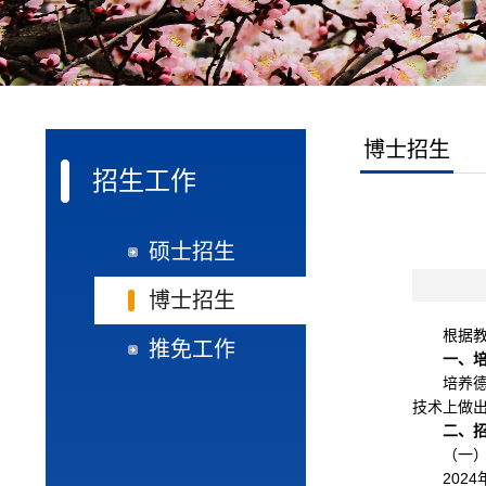
博士招生
招生工作
硕士招生
博士招生
根据
推免工作
一、
培养
技术上做
二、
（一
2024