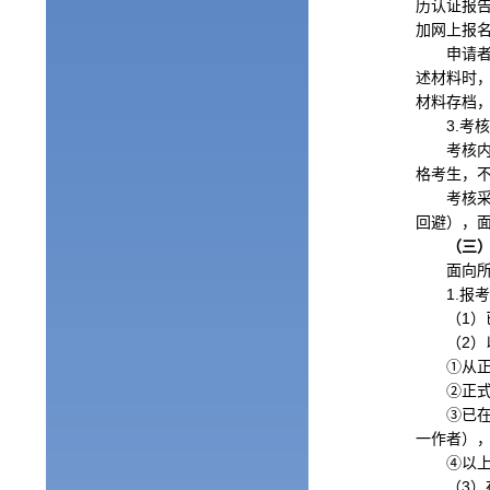
历认证报
加网上报
申请
述材料时
材料存档
3.
考
考核
格考生，
考核
回避），
（三
面向
1.
报
（
1
）
（
2
）
①从
②正
③已
一作者）
④以
（
3
）