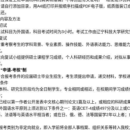
，请自行添加目录，用
A4
纸打印并按顺序扫描成
PDF
电子版，纸质版装订
退还。
试内容及方法
初试
笔试科目为外国语，科目考试时间为
3
小时。考试工作由辽宁科技大学研究
复试
着重考察考生的学科背景、专业素质、操作技能、外语表达能力、思维能
试。
应向复试小组提供硕士课程学习成绩，个人科研经历和成果介绍，对拟从
容。
“申请
-
考核”制
符合报考条件的应届硕士毕业生招生，考生须提出申请，递交材料，学校
考条件
本科、研究生阶段均为全日制学生，专业相同或相近，在校期间学习成绩
力；
已经以第一作者公开发表中文核心期刊论文
1
篇及以上，或相应的科研成
外国语水平原则上须达到以下条件之一：英语
CET-4
成绩
497
分及以上或
C
语、法语等与英语水平相当者；或在日、俄、德、法等国留学
2
年以上者；
；
报考类别为非定向就业，即入学前将全部人事档案、组织关系等转入我校