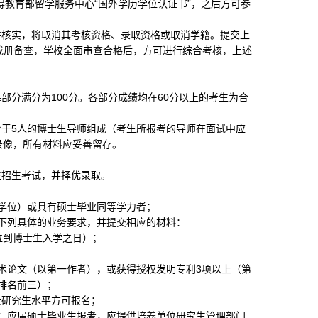
得教育部留学服务中心“国外学历学位认证书”，之后方可参
并核实，将取消其考核资格、录取资格或取消学籍。提交上
成册备查，学校全面审查合格后，方可进行综合考核，
上述
每部分满分为
100
分。各部分成绩均在
60
分以上的考生为合
少于
5
人的博士生导师组成（考生所报考的导师在面试中应
录像，所有材料应妥善留存。
生招生考试，并择优录取。
学位）或具有硕士毕业同等学力者；
下列具体的业务要求，并提交相应的材料：
位到博士生入学之日）；
；
术论文（以第一作者），或获得授权发明专利
3
项以上（第
排名前三）；
士研究生水平方可报名；
；应届硕士毕业生报考，应提供培养单位研究生管理部门