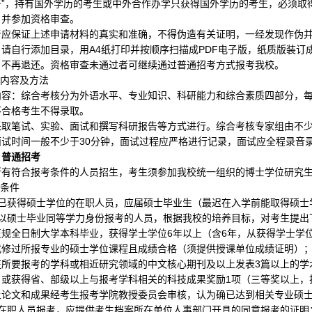
告”，持有国外学历的考生或中外合作办学只获得国外学历的考生，必须取
名并参加资格审查。
者应保证上述申请材料的真实和准确，不得伪造有关证明，一经发现作伪
，请自行添加目录，用
A4
纸打印并按顺序扫描成
PDF
电子版，纸质版装订
，不再退还
。资格审查未通过者可继续通过普通招考方式报考我校。
核内容及方法
内容：综合考核分为外语水平、专业知识、科研能力和综合素质四部分，
不合格考生不得录取。
采取笔试、实验、面试和撰写科研报告等方式进行。综合考核专家组由不
面试时间一般不少于
30
分钟，面试过程应严格进行记录，面试应全程录音
）普通招考
所有符合报考条件的人员招生，考生须参加我校统一组织的博士学位研究
考条件
已获得硕士学位的在职人员，应届硕士毕业生（最迟在入学前能取得硕士
以硕士毕业同等学力身份报考的人员，根据我校的培养目标，对考生提出
正规全日制大学本科毕业，获得学士学位
6
年以上（含
6
年，从获得学士学
式修过所报专业的硕士学位课程且成绩合格（须提供授课单位成绩证明）
在所要报考的学科或相近研究领域的中文核心期刊及以上发表
3
篇以上的学
，或获得省、部级以上与报考学科相关的科技成果奖励
1
项（三等奖以上，
上论文和成果经考生报考学院教授委员会审核，认为确已达到相关专业硕
在职人员报考，应提供考生档案所在单位人事部门开具的同意报考的证明