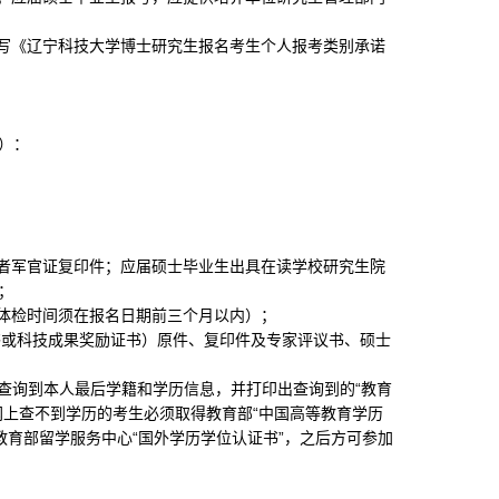
写《辽宁科技大学博士研究生报名考生个人报考类别承诺
）：
者军官证复印件；应届硕士毕业生出具在读学校研究生院
；
体检时间须在报名日期前三个月以内）；
书或科技成果奖励证书）原件、复印件及专家评议书、硕士
查询到本人最后学籍和学历信息，并打印出查询到的“教育
网上查不到学历的考生必须取得教育部“中国高等教育学历
教育部留学服务中心“国外学历学位认证书”，之后方可参加