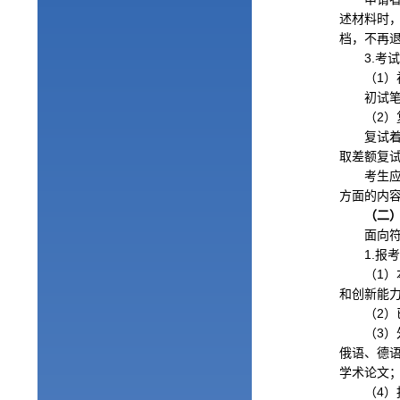
述材料时
档，不再
3.
考
（
1
）
初试
（
2
）
复试
取差额复
考生
方面的内
（二）
面向
1.
报
（
1
）
和创新能
（
2
）
（
3
）
俄语、德
学术论文
（
4
）