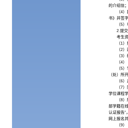
的介绍信
（
4
）
书》并签
（
5
）
2.
提
考生
（
1
）
（
2
）
（
3
）
（
4
）
（
5
）
（处）所
（
6
）
（
7
）
学位课程学
（
8
）
部学籍在线
认证报告
网上报名
（
9
）