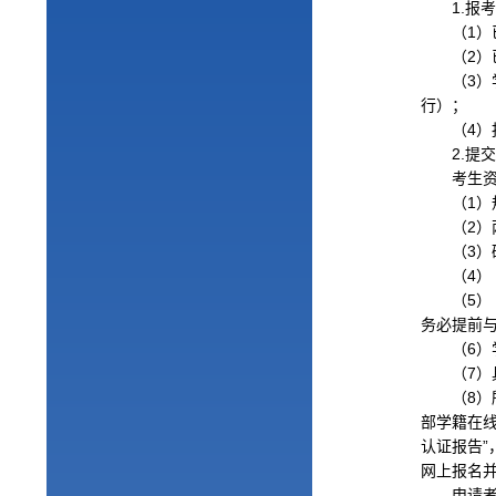
1.
报
（
1
）
（
2
）
（
3
）
行）；
（
4
）
2.
提
考生
（
1
）
（
2
）
（
3
）
（
4
）
（5
务必提前
（
6
）
（
7
）
（
8
）
部学籍在线
认证报告
网上报名
申请