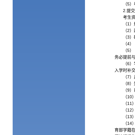
（
5
）
2.
提
考生
（
1
）
（
2
）
（
3
）
（
4
）
（
5
）
务必提前
（
6
）
入学时补
（
7
）
（
8
）
（
9
）
（
10
（
11
（
12
（
13
（
14
育部学籍在