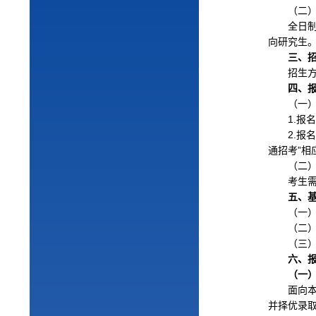
（二
全日
向研究生
三、
招生
四、
（一
1.
报
2.
报
通招考”
（二
考生
五、
（一
（二
（三
六、
（一
面向
并择优录