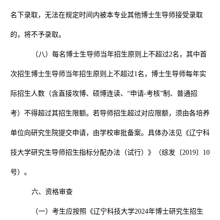
名下录取，无法在规定时间内被本专业其他博士生导师接受录取
的，将不予录取。
（八）每名博士生导师当年招生原则上不超过
2
名，其中首
次招生博士生导师当年招生原则上不超过
1
名，博士生导师每年实
际招生人数（含直接攻博、硕博连读、
“
申请
-
考核
”
制、普通招
考）不得超过其招生限额。若导师招生超过对应限额，须由各培养
单位向研究生院提交申请，由学校审批备案。具体办法见《辽宁科
技大学研究生导师招生指标分配办法（试行）》（综发〔
2019
〕
10
号）。
六、资格审查
（一）考生应按照《辽宁科技大学
2024
年博士研究生招生