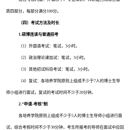
质四部分，每部分满分
100
分。
（四）考试方法及时长
1.
硕博连读与普通招考
（
1
）外国语考试：笔试，
3
小时。
（
2
）政治理论课加试：笔试，
3
小时。
（
3
）其他初试科目考试：笔试，
3
小时。
（
4
）复试：各培养学院原则上组成不少于
7
人的博士生导
师小组进行面试，复试的考试时间不少于
20
分钟。
2.
“申请
-
考核”制
各培养学院原则上组成不少于
5
人的博士生导师小组进行面
试，综合考核时间不少于
30
分钟，考生所报考的导师在面试中应回