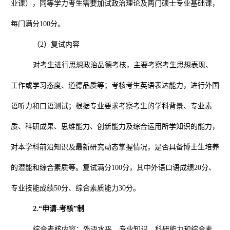
业课），同等学力考生需要加试政治理论及两门硕士专业基础课，
每门满分
100
分。
（
2
）复试内容
对考生进行思想政治品德考核，主要考察考生思想表现、
工作或学习态度、道德品质等；考核考生英语表达能力，进行外国
语听力和口语测试；根据专业要求考察考生的学科背景、专业素
质、科研成果、思维能力、创新能力及综合运用所学知识的能力，
对本学科前沿知识及最新研究动态掌握情况，是否具备博士生培养
的潜能和综合素质等。复试满分
100
分，其中外语口语成绩
20
分、
专业技能成绩
50
分、综合素质能力
30
分。
2.
“申请
-
考核”制
综合考核内容：外语水平、专业知识、科研能力和综合素