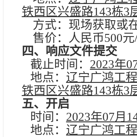
铁西区兴盛路
143
栋
3
方式：现场获取或
售价：人民币
500
元
四、响应文件提交
截止时间：
2023
年
0
地点：
辽宁广鸿工
铁西区兴盛路
143
栋
3
五、开启
时间：
2023
年
07
月
1
地点：
辽宁广鸿工