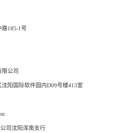
中路
185-1
号
有限公司
区沈阳国际软件园内
D09
号楼
413
室
om
限公司沈阳浑南支行