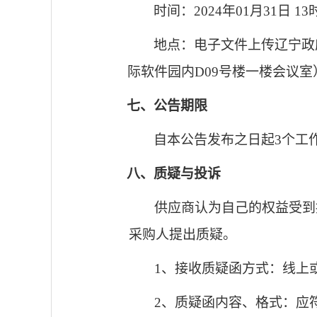
时间：
2024
年
01
月
31
日
13
地点：电子文件上传辽宁政
际软件园内
D09
号楼一楼会议室
七、公告期限
自本公告发布之日起
3
个工
八、质疑与投诉
供应商认为自己的权益受到
采购人提出质疑。
1
、接收质疑函方式：线上
2
、质疑函内容、格式：应