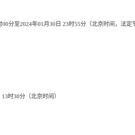
时
00
分至
2024
年
01
月
30
日
23
时
55
分（北京时间，法定
日
13
时
30
分（北京时间）