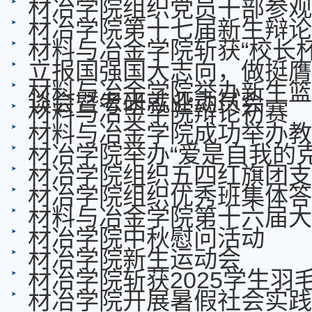
材冶学院组织党员干部参观
材冶学院第十七届新生辩论
材料与冶金学院斩获“校长
立报国强国大志向，做挺膺
材料与冶金学院举办新生篮
谈会暨考研就业动员会
材料与冶金学院辩论初赛
材料与冶金学院成功举办教
材冶学院举办“爱是自我的
材冶学院组织五四红旗团支
材冶学院组织优秀班集体答
材料与冶金学院第十六届大
材冶学院中秋慰问活动
材冶学院新生运动会
材冶学院斩获2025学生羽
材冶学院开展暑假社会实践