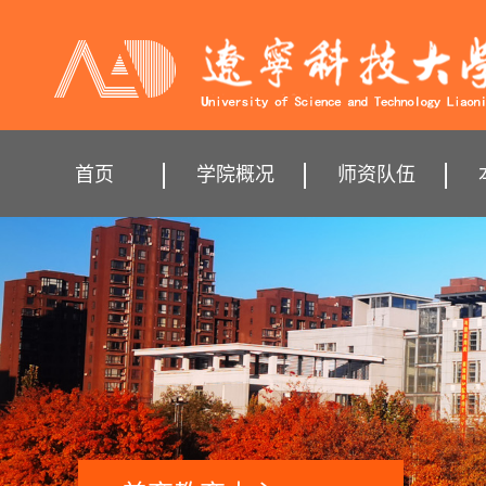
首页
学院概况
师资队伍