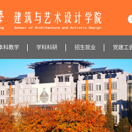
本科教学
学科科研
招生就业
党建工