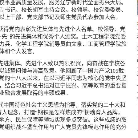
校事业高质量发展，服务辽宁新时代全面振兴大局。
副书记、校长胡军主持会议。校领导、校党委委员、
以上干部、党支部书记及师生党员代表参加大会。
获得党内表彰先进集体与先进个人名单。校领导、党
一先”的先进集体和优秀个人颁奖。土木工程学院党委
力兵、化学工程学院辅导员曲文泉、工商管理学院旅
体和个人发言。
先进集体、先进个人致以热烈祝贺，向奋战在学校各
以诚挚问候与崇高敬意。他回顾了中国共产党105载
党的十八大以来，在以习近平同志为核心的党中央坚
，结合习近平总书记对辽宁振兴、高等教育的重要指
业融合发展取得的丰硕成果。
代中国特色社会主义思想为指导，落实党的二十大和
色育人理念，打造“钢铁是怎样炼成的”铸魂育人品牌，
地方、民生保障等领域实现多点突破。这些成绩的取
党组织战斗堡垒作用与广大党员先锋模范作用的充分