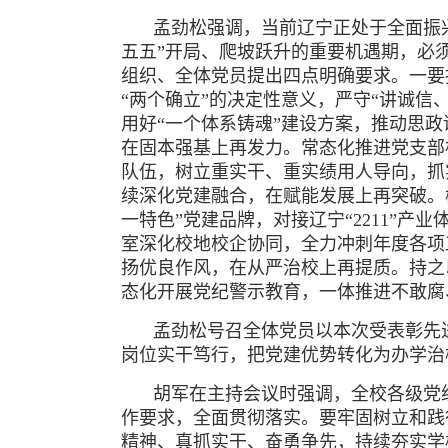
孟劲松强调，当前辽宁正处于全面振
五五”开局、爬坡跃升的重要机遇期，必
组织、全体党员提出四点明确要求。一要
“两个确立”的决定性意义，严守“讲诚信
用好“一个体系铸魂”建设方案，推动思
在固本强基上再发力。常态化推进党支部
队伍，树立重实干、重实绩用人导向，抓
续深化党建融合，在赋能发展上再突破。
一特色”党建品牌，对接辽宁“2211”
室深化校地校企协同，全力冲刺年度各项
扬优良作风，在从严治校上再提质。持之
态化开展党纪警示教育，一体推进不敢腐
孟劲松号召全体党员以本次受表彰先
岗位实干笃行，把党建优势转化为办学治
胡军在主持会议时强调，全校各级党
作要求，全面贯彻落实。要牢固树立和践
精神、真抓实干、奋勇争先，持续夯实学