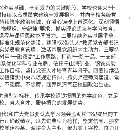
兴夯实基础、全面发力的关键阶段，学校也迎来“十
须持续以高质量党建筑牢发展根基，并向全校各级党
持续筑牢政治忠诚，在凝心铸魂上再深化。深刻领悟
、懂规矩、守纪律”要求，抓实理论武装与学习教育，
政课程与课程思政协同发力。二要持续夯实基层堡垒，
标准化规范化建设，建强“双带头人”教师党支部书记
实党员教育管理，激活基层党组织内生动力。三要持
树牢“一融双高”工作思路，打造“一院一品、一支部
产业体系优化学科专业布局，依托千山湾矿业、钢铁实验
工作目标，坚持党管人才培育青年骨干。四要持续弘
以恒落实中央八项规定精神，抓实师德师风建设，常
、不能腐、不想腐，涵养风清气正校园政治生态。
进典型为标杆，传承学校钢铁报国的办学底色，立足
校、育人育才、服务振兴的发展优势。
组织和广大党员要认真学习领会孟劲松书记提出的工
行正确政绩观，以先进典型为榜样，坚定信念、振奋
校党建根基、深耕育人主业、聚力实干兴校，奋力开