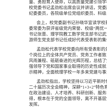
量、勇担育人使命，以高质量党建引领学
校党委书记孟劲松出席会议并讲话，党委
纪委委员，各院级单位党组织委员、科级
会上，校党委副书记孙晓华宣读学校
委常委为获评省级党内荣誉、校级“两优
书记张晋、理学院教工数学党支部书记武
游师生党支部书记任成好代表受表彰的集
孟劲松代表学校党委向所有受表彰的
个岗位上的全体共产党员、党务工作者致
风雨兼程、砥砺奋进的光辉历程，总结了
强领导下党和国家事业取得的历史性成就
示精神，全面梳理学校一年多来党建与事
孟劲松指出，学校坚持以习近平新时
二十届历次全会精神，深耕“1+3+2”特
在政治建设、人才培养、科研创新、服务
得，根本在于党的全面领导，离不开基层
发挥。