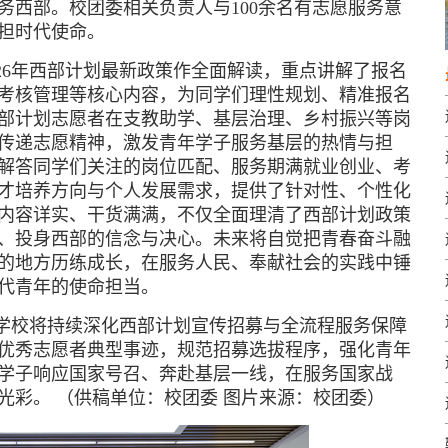
务西部
。校团委相关负责人与100余名有志愿服务意
担时代使命。
26年西部计划最新政策作全面解读，重点讲解了报名
考核管理等核心内容，为同学们理性规划、精准报名
部计划志愿者在支教助学、基层治理、乡村振兴等岗
传递志愿精神，激发青年学子服务基层的热情与担
解答同学们关注的岗位匹配、服务期满就业创业、考
才培养方向与个人发展需求，提供了针对性、个性化
内容详实、干货满满，不仅全面理清了西部计划政策
、投身西部的信念与决心。未来将自觉把青春奋斗融
的地方历练成长，在服务人民、奉献社会的实践中锤
代青年的使命担当。
学校将持续深化西部计划宣传招募与全流程服务保障
优秀志愿者典型事迹，规范招募选拔程序，强化青年
学子响应国家号召、奔赴基层一线，在服务国家战
春光彩。
（供稿单位：校团委 图片来源：校团委）