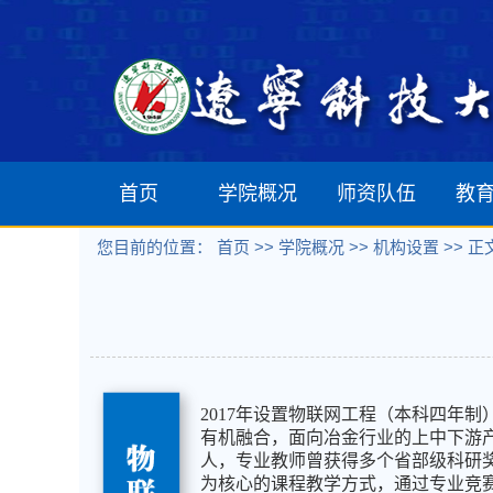
首页
学院概况
师资队伍
教
您目前的位置：
首页 >>
学院概况 >>
机构设置 >> 正
学院简介
软件工程系
本科
机构设置
网络工程系
研究
学院领导
计算机科学与技术系
留学
发展历程
物联网工程系
2017年设置物联网工程（本科四年
有机融合，面向冶金行业的上中下游
数据科学与大数据系
人，专业教师曾获得多个省部级科研
为核心的课程教学方式，通过专业竞