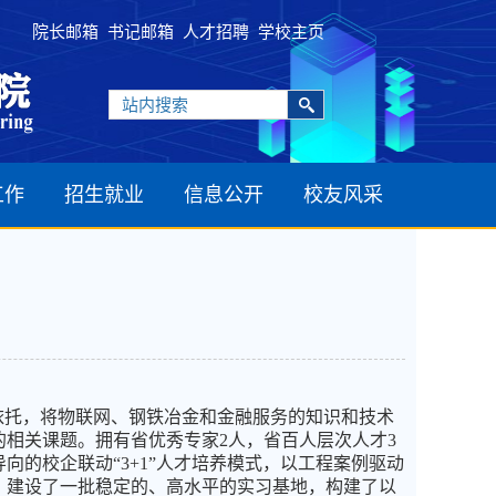
院长邮箱
书记邮箱
人才招聘
学校主页
工作
招生就业
信息公开
校友风采
招生工作
公告公示
就业工作
会议纪要
招聘信息
规章制度
常用下载
为依托，将物联网、钢铁冶金和金融服务的知识和技术
相关课题。拥有省优秀专家2人，省百人层次人才3
向的校企联动“
3+1
”人才培养模式，以工程案例驱动
，建设了一批稳定的、高水平的实习基地，构建了以