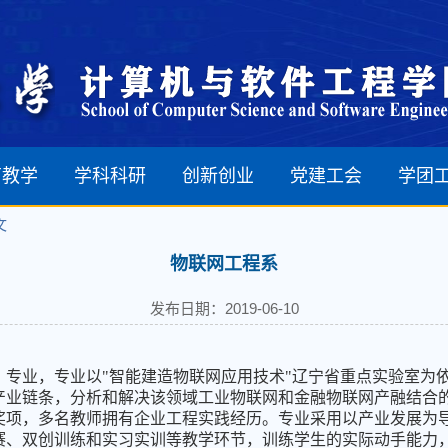
育教学
学科科研
创新创业
党建工会
学团
文
生培养
学科建设
学科竞赛
组织机构
物联网工程系
生培养
学术科研
成果展示
党建工作
发布日期：2019-06-10
生培养
创新团队
工会工作
安全工作
制）专业，专业以"智能建造物联网应用技术"辽宁省重点实验室
产业链条，分析和解决该领域工业物联网和金融物联网产融结合的
奖项，多名教师拥有企业工程实践经历。专业采用以产业发展为导
赛、双创训练和实习实训等教学环节，训练学生的实际动手能力