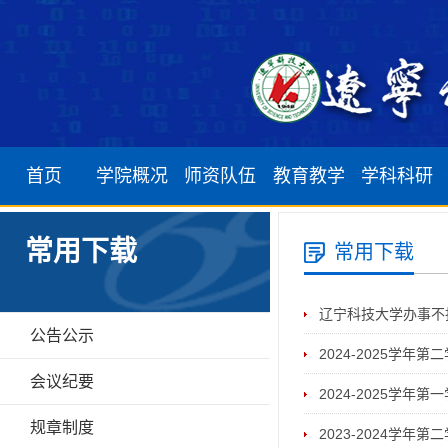
首页
学院概况
师资队伍
教育教学
学科科研
学院简介
软件工程系
本科生培养
学科建设
常用下载
常用下载
机构设置
网络工程系
研究生培养
学术科研
辽宁科技大学办事不
学院领导
计算机科学与技术系
留学生培养
公告公示
2024-2025学年
发展历程
物联网工程系
会议纪要
2024-2025学年
数据科学与大数据系
规章制度
2023-2024学年