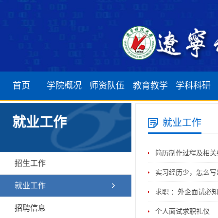
首页
学院概况
师资队伍
教育教学
学科科研
学院简介
软件工程系
本科生培养
学科建设
就业工作
就业工作
机构设置
网络工程系
研究生培养
学术科研
简历制作过程及相关
学院领导
计算机科学与技术系
留学生培养
招生工作
实习经历少，怎么写
发展历程
物联网工程系
就业工作
求职 ：外企面试必
数据科学与大数据系
招聘信息
个人面试求职礼仪