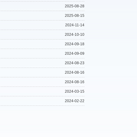
2025-08-28
2025-08-15
2024-11-14
2024-10-10
2024-09-18
2024-09-09
2024-08-23
2024-08-16
2024-08-16
2024-03-15
2024-02-22