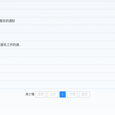
试报名的通知
名工作的通...
共17条
首页
上页
1
下页
尾页