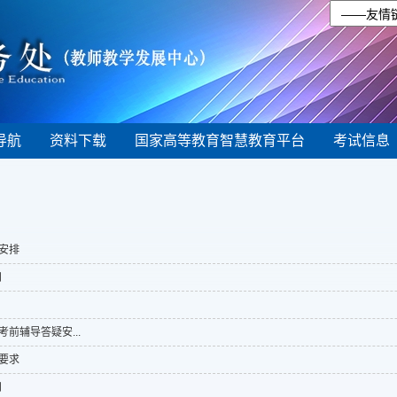
导航
资料下载
国家高等教育智慧教育平台
考试信息
间安排
知
考前辅导答疑安...
作要求
知