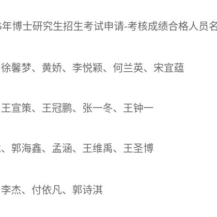
26年博士研究生招生考试申请-考核成绩合格人员
：徐馨梦、黄娇、李悦颖、何兰英、宋宜蕴
：王宣策、王冠鹏、张一冬、王钟一
龙、郭海鑫、孟涵、王维禹、王圣博
：李杰、付依凡、郭诗淇