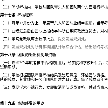
（二）聘期考核内，学校从团队带头人和团队两个方面进行
考核
第十七条
考核程序
（一）每年12月份为上一年度带头人和团队业绩申报期。当年
（二）业绩汇总后由团队上报给学科所在学院教授委员会，对材
（三）学院党政联席会议审批
后，提交发展规划处。
（四）发展规划处对所有学科团队开展综合评估，给出最终考核
第十八条
团队的退出机制与资助
（
一
）连续2个年度考核不合格的团队，经学院和学校评估后，
资助周期。
（
二
）学校根据团队年度考核结果及处理意见，评估团队资格。
队的成员，其业绩和任务自团队组建之日计算。每个成员四年考
（三）发现学术不端行为，立即取消团队成员资格，并对当事人
第十九条
资助经费的用途