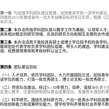
第一条
为加强学科团队建设管理，加快推进学校一流学科建设，
动我校2035年建成省内一流大学战略目标的早日实现，根据《
本办法。
第二条
本办法所指学科团队是以教学工作为基础，以领军人才
具有相对稳定的研究领域、先进的研究方向和相互支撑的合作成
第三条
本办法适用于我校具
有硕士或博士学位授予权的各学科
展规划处代表学校负责学科团队组建、带头人的遴选、学科建设
调、经费使用审核和考核材料认证工作。
第四条
团队建设目标
（一）
人才培养。依托学科团队，大力开展国际交流，加快青年
读学位的能力，打造一批优秀硕士、博士论文和一批优秀硕士、
（二）师资队伍建设。经过5—10年努力，培养、造就50
名勇于
名潜心教学、注重科研和团队建设成果突出、发展势头强劲的青
（三）科学研究。围绕先进科研方向，产出一批高水平科技成果
科技创新能力和成果转化能力，使学校学科声誉和社会声誉不断