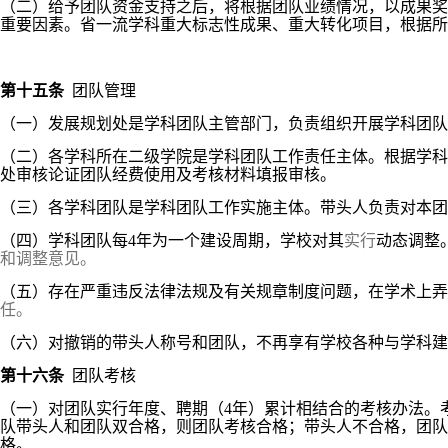
（二）给予团队资金支持之后，将根据团队业绩情况，以成果奖
重要因素。省一流学科重大标志性成果、重大转化项目，根据所
第十五条
团队管理
（一）发展规划处是学科团队主管部门，负责组织开展学科团队
（二）各学科所在二级学院是学科团队工作责任主体。
根据学科
处审核论证团队经费使用及考核材料填报审核。
（三）各
学科团队是学科团队工作实施主体。带头人负责对本团
（四）学科团队每4年为一个建设周期，学校对其
实行
动态调整
和调整意见。
（五）存在严重违反法律法规及有关规章制度问题，在学术上弄
任。
（六）对撤销的带头人称号和团队，不再享有学校各种与学科建
第十六条
团队考核
（一）
对团队实行年度、聘期（4年）累计相结合的考核办法。
队带头人和团队双合格，则团队考核合格；带头人不合格，团队
格。