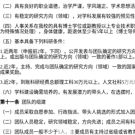
（二）
具有良好的职业道德，治学严谨，学风端正、学术思想活
（三）
有稳定的研究方向（领域），对学科发展有较强的预见性
（四）
人事关系在我校的具有博士学位或副教授以上专业技术职
为特殊情况处理），身体健康，距退休至少有5年以上（博士导
（五）
基本具备下列科研条件：
1.
近两年（申报前2年，下同），公开发表与团队确定的研究方
上，或出版与团队确定的研究方向（领域）一致的著作
1
部以上
2.
近2年，主持、完成与团队确定的研究方向（领域）一致的国
成果奖励。
3.
近2年，到账科研经费总额理工科30万元以上，人文社科5
万元
（六）学科建设确需培养的，有发展潜力的带头人，在选拔时，
第十一条
团队的组建
（一）
成员采取自愿参加、行政指派、带头人挑选的形式加入团
（二）
团队人员稳定，研究领域稳定，方向先进；成员之间有科
（三）
团队成员一般不少于
5人，主
要成员有主持过省级或省教