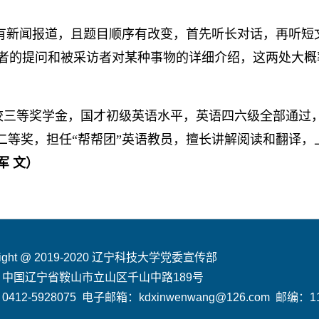
有新闻报道，且题目顺序有改变，首先听长对话，再听短
者的提问和被采访者对某种事物的详细介绍，这两处大概
曾获校三等奖学金，国才初级英语水平，英语四六级全部通过
二等奖，担任“帮帮团”英语教员，擅长讲解阅读和翻译，
军 文）
right @ 2019-2020 辽宁科技大学党委宣传部
：中国辽宁省鞍山市立山区千山中路189号
412-5928075 电子邮箱：kdxinwenwang@126.com 邮编：11