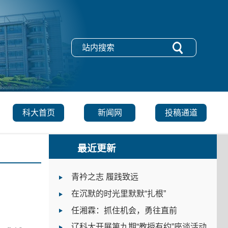
科大首页
新闻网
投稿通道
最近更新
青衿之志 履践致远
在沉默的时光里默默“扎根”
任湘霖：抓住机会，勇往直前
辽科大开展第九期“教授有约”座谈活动