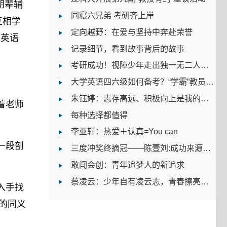
朋辈辅
同寝六兄弟 考研齐上岸
互相学
定向越野：在爱与坚持中奔赴荣誉
学英语
记录细节，看到故事背后的故事
考研成功！视障少年走出独一无二人生路
大学英语四六级如何备考？“学霸”教员有话说
朱钰婷：志存高远、积极向上是我的大学之道
着老师
每种选择都值得
李亚轩：热爱＋认真=You can
一段剖
三度冲奖终摘冠——陈壹刘:成功来源于自我挑战
敢闯会创：青年追梦人的新追求
蔡凌云：少年自有凌云志，青春擦亮志愿红
入手找
的同义