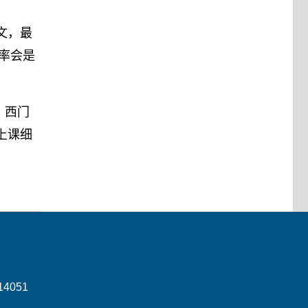
文，最
率会是
，西门
上课细
4051