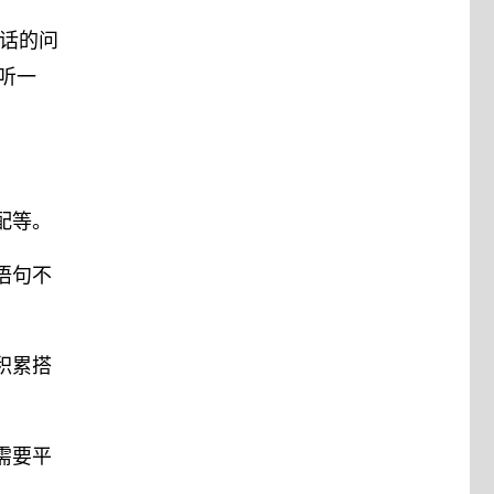
话的问
听一
配等。
语句不
积累搭
需要平